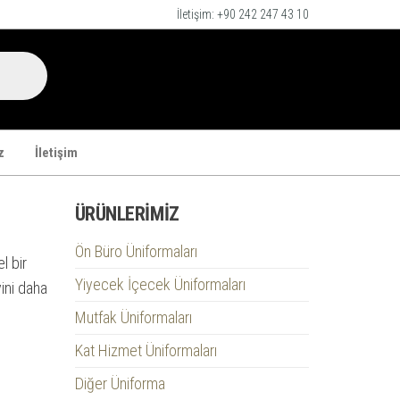
İletişim: +90 242 247 43 10
z
İletişim
ÜRÜNLERIMIZ
Ön Büro Üniformaları
l bir
Yiyecek İçecek Üniformaları
ini daha
Mutfak Üniformaları
Kat Hizmet Üniformaları
Diğer Üniforma