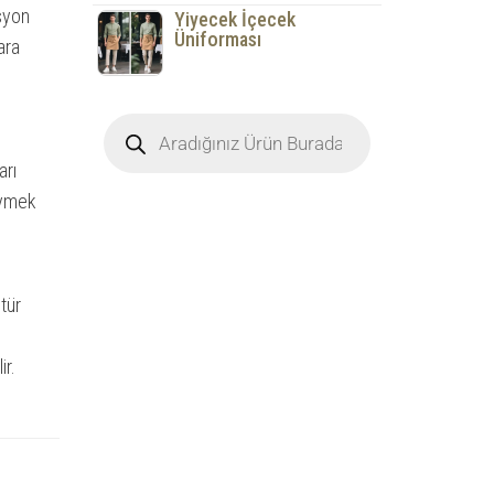
syon
Yiyecek İçecek
Üniforması
ara
arı
iymek
tür
ir.