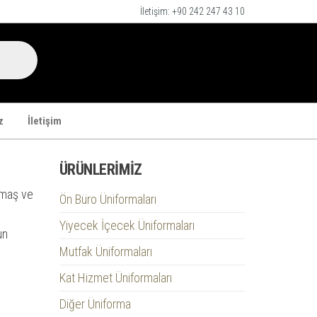
İletişim: +90 242 247 43 10
z
İletişim
ÜRÜNLERIMIZ
umaş ve
Ön Büro Üniformaları
Yiyecek İçecek Üniformaları
un
Mutfak Üniformaları
Kat Hizmet Üniformaları
Diğer Üniforma