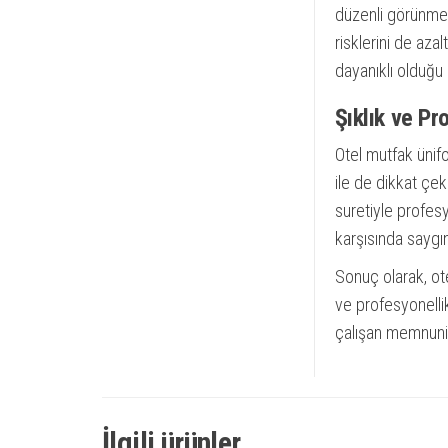
düzenli görünmes
risklerini de aza
dayanıklı olduğu i
Şıklık ve Pr
Otel mutfak ünifo
ile de dikkat çe
suretiyle profesy
karşısında saygın
Sonuç olarak, ote
ve profesyonellik
çalışan memnuniye
İlgili ürünler