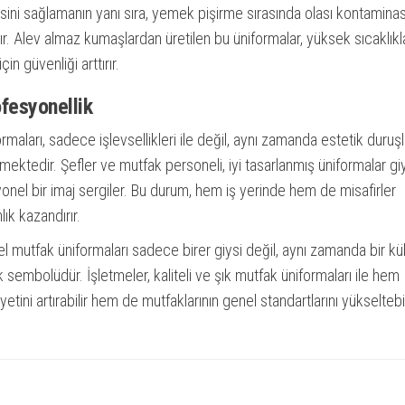
ini sağlamanın yanı sıra, yemek pişirme sırasında olası kontamina
ltır. Alev almaz kumaşlardan üretilen bu üniformalar, yüksek sıcaklıkl
çin güvenliği arttırır.
ofesyonellik
rmaları, sadece işlevsellikleri ile değil, aynı zamanda estetik duruşl
kmektedir. Şefler ve mutfak personeli, iyi tasarlanmış üniformalar g
onel bir imaj sergiler. Bu durum, hem iş yerinde hem de misafirler
lık kazandırır.
l mutfak üniformaları sadece birer giysi değil, aynı zamanda bir kül
 sembolüdür. İşletmeler, kaliteli ve şık mutfak üniformaları ile hem
tini artırabilir hem de mutfaklarının genel standartlarını yükseltebil