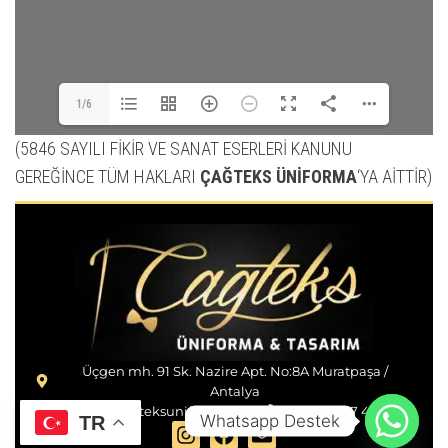
1/6
(5846 SAYILI FİKİR VE SANAT ESERLERİ KANUNU
GEREĞİNCE TÜM HAKLARI
ÇAĞTEKS ÜNİFORMA
‘YA AİTTİR)
Üçgen mh. 91 Sk. Nazire Apt. No:8A Muratpaşa /
Antalya
info@cagteksuniforma.com
+90 242 247 43 10
Whatsapp Destek
TR